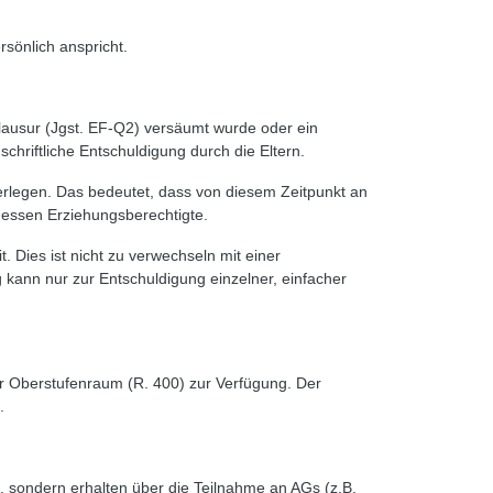
sönlich anspricht.
lausur (Jgst. EF-Q2) versäumt wurde oder ein
chriftliche Entschuldigung durch die Eltern.
uferlegen. Das bedeutet, dass von diesem Zeitpunkt an
 dessen Erziehungsberechtigte.
. Dies ist nicht zu verwechseln mit einer
kann nur zur Entschuldigung einzelner, einfacher
er Oberstufenraum (R. 400) zur Verfügung. Der
.
t, sondern erhalten über die Teilnahme an AGs (z.B.