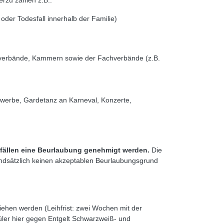
erzu zählen z.B.:
der Todesfall innerhalb der Familie)
nsverbände, Kammern sowie der Fachverbände (z.B.
tbewerbe, Gardetanz an Karneval, Konzerte,
efällen eine Beurlaubung genehmigt werden.
Die
undsätzlich keinen akzeptablen Beurlaubungsgrund
iehen werden (Leihfrist: zwei Wochen mit der
üler hier gegen Entgelt Schwarzweiß- und