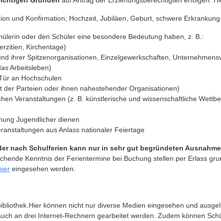
wichtigen Gründen
auf Antrag der Erziehungsberechtigten erfolgen. Hi
on und Konfirmation; Hochzeit, Jubiläen, Geburt, schwere Erkrankung o
chülerin oder den Schüler eine besondere Bedeutung haben, z. B.:
erzitien, Kirchentage)
r und ihrer Spitzenorganisationen, Einzelgewerkschaften, Unternehme
das Arbeitsleben)
Tür an Hochschulen
eit der Parteien oder ihnen nahestehender Organisationen)
tlichen Veranstaltungen (z. B. künstlerische und wissenschaftliche Wet
gnung Jugendlicher dienen
eranstaltungen aus Anlass nationaler Feiertage
oder nach Schulferien kann nur in sehr gut begründeten Ausnahm
chende Kenntnis der Ferientermine bei Buchung stellen per Erlass gr
hier
eingesehen werden.
ibliothek.Hier können nicht nur diverse Medien eingesehen und ausgel
 auch an drei Internet-Rechnern gearbeitet werden. Zudem können Sch