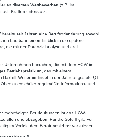
ler an diversen Wettbewerben (z.B. im
ach Kräften unterstützt.
ereits seit Jahren eine Berufsorientierung sowohl
chen Laufbahn einen Einblick in die spätere
g, die mit der Potenzialanalyse und drei
s der Unternehmen besuchen, die mit dem HGW im
ges Betriebspraktikum, das mit einem
n Bexhill. Weiterhin findet in der Jahrgangsstufe Q1
ie Oberstufenschüler regelmäßig Informations- und
n.
der mehrtägigen Beurlaubungen ist das HGW-
ufüllen und abzugeben. Für die Sek. II gilt: Für
eitig im Vorfeld dem Beratungslehrer vorzulegen.