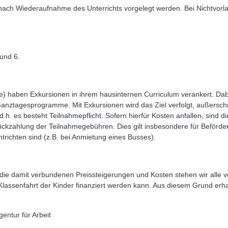
 nach Wiederaufnahme des Unterrichts vorgelegt werden. Bei Nichtvorl
.
und 6.
) haben Exkursionen in ihrem hausinternen Curriculum verankert. Dab
Ganztagesprogramme. Mit Exkursionen wird das Ziel verfolgt, außerschu
.h. es besteht Teilnahmepflicht. Sofern hierfür Kosten anfallen, sind di
ckzahlung der Teilnahmegebühren. Dies gilt insbesondere für Beförder
trichten sind (z.B. bei Anmietung eines Busses).
nd die damit verbundenen Preissteigerungen und Kosten stehen wir alle
e Klassenfahrt der Kinder finanziert werden kann. Aus diesem Grund erh
entur für Arbeit