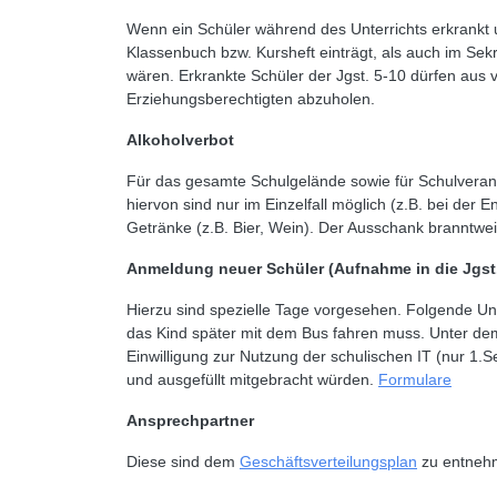
Wenn ein Schüler während des Unterrichts erkrankt 
Klassenbuch bzw. Kursheft einträgt, als auch im Sek
wären. Erkrankte Schüler der Jgst. 5-10 dürfen aus 
Erziehungsberechtigten abzuholen.
Alkoholverbot
Für das gesamte Schulgelände sowie für Schulveransta
hiervon sind nur im Einzelfall möglich (z.B. bei der 
Getränke (z.B. Bier, Wein). Der Ausschank branntwei
Anmeldung neuer Schüler (Aufnahme in die Jgst.
Hierzu sind spezielle Tage vorgesehen. Folgende U
das Kind später mit dem Bus fahren muss. Unter dem
Einwilligung zur Nutzung der schulischen IT (nur 1.S
und ausgefüllt mitgebracht würden.
Formulare
Ansprechpartner
Diese sind dem
Geschäftsverteilungspla
n
zu entneh