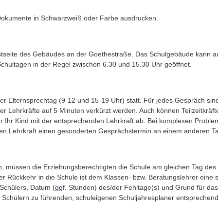
k Dokumente in Schwarzweiß oder Farbe ausdrucken.
stseite des Gebäudes an der Goethestraße. Das Schulgebäude kann au
hultagen in der Regel zwischen 6.30 und 15.30 Uhr geöffnet.
iger Elternsprechtag (9-12 und 15-19 Uhr) statt. Für jedes Gespräch si
r Lehrkräfte auf 5 Minuten verkürzt werden. Auch können Teilzeitkräf
 Ihr Kind mit der entsprechenden Lehrkraft ab. Bei komplexen Problem
nden Lehrkraft einen gesonderten Gesprächstermin an einem anderen T
, müssen die Erziehungsberechtigten die Schule am gleichen Tag des 
er Rückkehr in die Schule ist dem Klassen- bzw. Beratungslehrer eine s
chülers, Datum (ggf. Stunden) des/der Fehltage(s) und Grund für das
n Schülern zu führenden, schuleigenen Schuljahresplaner entsprechende