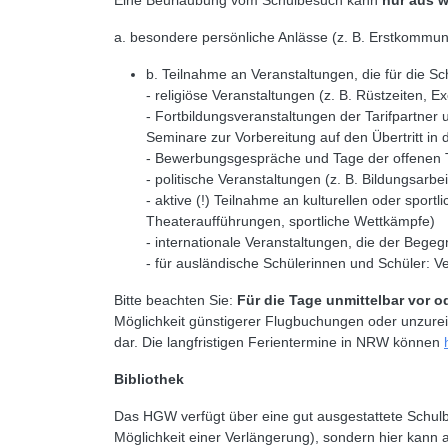
Eine Beurlaubung vom Schulbesuch kann
nur aus 
a. besondere persönliche Anlässe (z. B. Erstkommuni
b. Teilnahme an Veranstaltungen, die für die S
- religiöse Veranstaltungen (z. B. Rüstzeiten, Ex
- Fortbildungsveranstaltungen der Tarifpartne
Seminare zur Vorbereitung auf den Übertritt in 
- Bewerbungsgespräche und Tage der offenen 
- politische Veranstaltungen (z. B. Bildungsarb
- aktive (!) Teilnahme an kulturellen oder spor
Theateraufführungen, sportliche Wettkämpfe)
- internationale Veranstaltungen, die der Bege
- für ausländische Schülerinnen und Schüler: V
Bitte beachten Sie:
Für die Tage unmittelbar vor 
Möglichkeit günstigerer Flugbuchungen oder unzurei
dar. Die langfristigen Ferientermine in NRW können
Bibliothek
Das HGW verfügt über eine gut ausgestattete Schulb
Möglichkeit einer Verlängerung), sondern hier kann