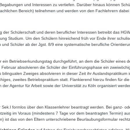
 Begabungen und Interessen zu vertiefen. Darüber hinaus können Schü
chlichen Bereich) teilnehmen und werden von den Fachlehrern dabei n
er Schülerschaft und deren beruflicher Interessen betreibt das HGW b
htung Studium. Um den Schülern hinreichend früh vor Ende ihrer schulis
 und Schüler ab der Jgst. 8/9 eine systematische berufliche Orientierun
er ein Betriebserkundungstag durchgeführt, an dem die Schüler eine
 Februar absolvieren die Schüler der Einführungsphase ein zweiwöchi
 bilingualen Zweiges absolvieren in dieser Zeit ihr Auslandspraktikum i
iges, zweites Betriebspraktium statt. Flankierend hierzu finden für d
 der Agentur für Arbeit sowie der Universität zu Köln organisiert werde
 Sek.I formlos über den Klassenlehrer beantragt werden. Bei ganz- o
htzeitig im Voraus (mindestens 7 Tage vor dem beantragten Termin) ausz
n) ist das von den Eltern unterschriebene Beurlaubungsformular rechtz