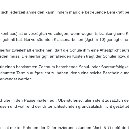
sich jederzeit anmelden kann, indem man die betreuende Lehrkraft per
ankenhaus) ist unverzüglich vorzulegen, wenn wegen Erkrankung eine K
gefehlt hat. Bei versäumten Klassenarbeiten (Jgst. 5-10) genügt eine s
hierfür zweifelhaft erscheinen, darf die Schule ihm eine Attestpflicht a
werden muss. Die hierfür ggf. anfallenden Kosten trägt der Schüler bzw.
e für einen bestimmten Zeitraum bestehende Schul- oder Sportunfähigkeit
stimmten Termin aufgesucht zu haben, denn eine solche Bescheinigung 
verwendet werden.
hüler in den Pausenhallen auf. Oberstufenschülern steht zusätzlich d
usen und während der Unterrichtsstunden grundsätzlich nicht gestattet
 nicht nur im Rahmen der Differenzierungsstunden (Jgst. 5-7) geförder