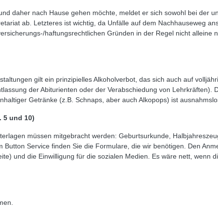
und daher nach Hause gehen möchte, meldet er sich sowohl bei der unt
retariat ab. Letzteres ist wichtig, da Unfälle auf dem Nachhauseweg a
versicherungs-/haftungsrechtlichen Gründen in der Regel nicht allein
ltungen gilt ein prinzipielles Alkoholverbot, das sich auch auf volljäh
Entlassung der Abiturienten oder der Verabschiedung von Lehrkräften). Di
nhaltiger Getränke (z.B. Schnaps, aber auch Alkopops) ist ausnahmslo
 5 und 10)
nterlagen müssen mitgebracht werden: Geburtsurkunde, Halbjahreszeug
 Button Service finden Sie die Formulare, die wir benötigen. Den Anme
eite) und die Einwilligung für die sozialen Medien. Es wäre nett, wenn
men.